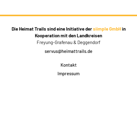
Die Heimat Trails sind eine Initiative der
siimple GmbH
in
Kooperation mit den Landkreisen
Freyung-Grafenau & Deggendorf
servus@heimattrails.de
Kontakt
Impressum
Datenschutz
AGB & Teilnahme
FAQ
Login für Firmen