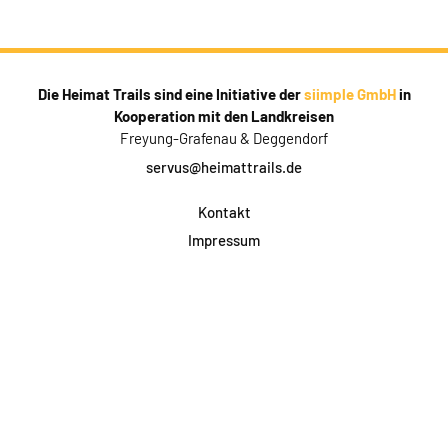
Die Heimat Trails sind eine Initiative der
siimple GmbH
in
Kooperation mit den Landkreisen
Freyung-Grafenau & Deggendorf
servus@heimattrails.de
Kontakt
Impressum
Datenschutz
AGB & Teilnahme
FAQ
Login für Firmen