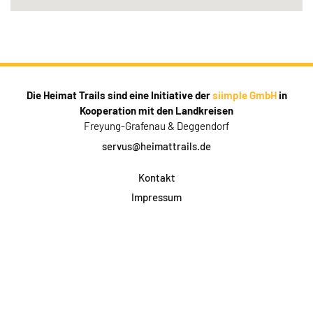
Die Heimat Trails sind eine Initiative der
siimple GmbH
in
Kooperation mit den Landkreisen
Freyung-Grafenau & Deggendorf
servus@heimattrails.de
Kontakt
Impressum
Datenschutz
AGB & Teilnahme
FAQ
Login für Firmen