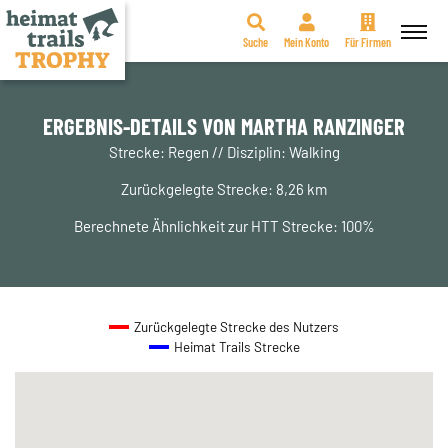
Suche
Mein Konto
Für Firmen
Zum
Inhalt
springen
ERGEBNIS-DETAILS VON MARTHA RANZINGER
Strecke: Regen // Disziplin: Walking
Zurückgelegte Strecke: 8,26 km
Berechnete Ähnlichkeit zur HTT Strecke: 100%
Zurückgelegte Strecke des Nutzers
Heimat Trails Strecke