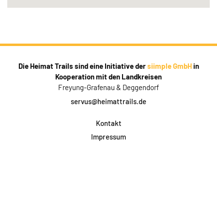
Die Heimat Trails sind eine Initiative der
siimple GmbH
in
Kooperation mit den Landkreisen
Freyung-Grafenau & Deggendorf
servus@heimattrails.de
Kontakt
Impressum
Datenschutz
AGB & Teilnahme
FAQ
Login für Firmen