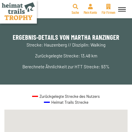
Suche
Mein Konto
Für Firmen
Zum
Inhalt
springen
ERGEBNIS-DETAILS VON MARTHA RANZINGER
Strecke: Hauzenberg // Disziplin: Walking
Zurückgelegte Strecke: 13,48 km
Berechnete Ähnlichkeit zur HTT Strecke: 93%
Zurückgelegte Strecke des Nutzers
Heimat Trails Strecke