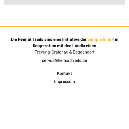
Die Heimat Trails sind eine Initiative der
siimple GmbH
in
Kooperation mit den Landkreisen
Freyung-Grafenau & Deggendorf
servus@heimattrails.de
Kontakt
Impressum
Datenschutz
AGB & Teilnahme
FAQ
Login für Firmen