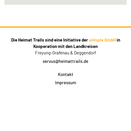
Die Heimat Trails sind eine Initiative der
siimple GmbH
in
Kooperation mit den Landkreisen
Freyung-Grafenau & Deggendorf
servus@heimattrails.de
Kontakt
Impressum
Datenschutz
AGB & Teilnahme
FAQ
Login für Firmen