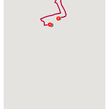
B
B
A
A