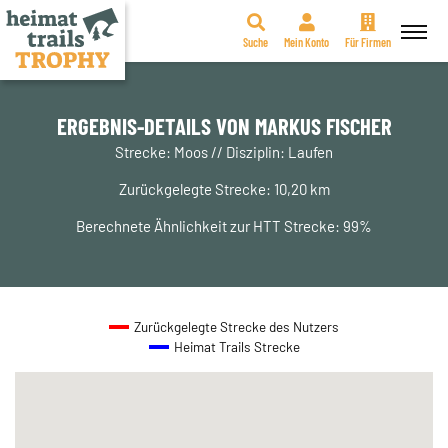
Suche
Mein Konto
Für Firmen
Zum
Inhalt
springen
ERGEBNIS-DETAILS VON MARKUS FISCHER
Strecke: Moos // Disziplin: Laufen
Zurückgelegte Strecke: 10,20 km
Berechnete Ähnlichkeit zur HTT Strecke: 99%
Zurückgelegte Strecke des Nutzers
Heimat Trails Strecke