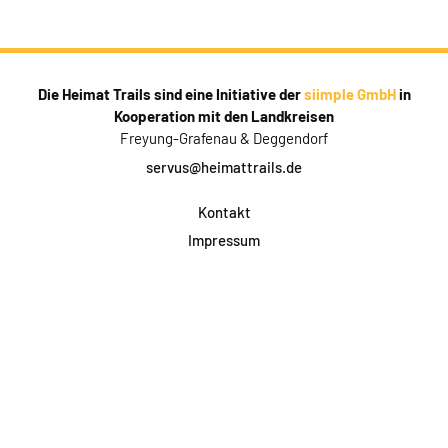
Die Heimat Trails sind eine Initiative der
siimple GmbH
in
Kooperation mit den Landkreisen
Freyung-Grafenau & Deggendorf
servus@heimattrails.de
Kontakt
Impressum
Datenschutz
AGB & Teilnahme
FAQ
Login für Firmen