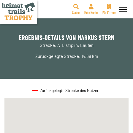
Suche
Mein Konto
Für Firmen
Zum
Inhalt
springen
ERGEBNIS-DETAILS VON MARKUS STERN
Strecke: // Disziplin: Laufen
Zurückgelegte Strecke: 14,68 km
Zurückgelegte Strecke des Nutzers