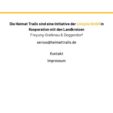
Die Heimat Trails sind eine Initiative der
siimple GmbH
in
Kooperation mit den Landkreisen
Freyung-Grafenau & Deggendorf
servus@heimattrails.de
Kontakt
Impressum
Datenschutz
AGB & Teilnahme
FAQ
Login für Firmen