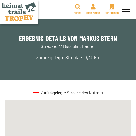
Suche
Mein Konto
Für Firmen
Zum
Inhalt
springen
ERGEBNIS-DETAILS VON MARKUS STERN
Strecke: // Disziplin: Laufen
Zurückgelegte Strecke: 13,40 km
Zurückgelegte Strecke des Nutzers