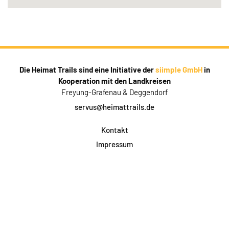
Die Heimat Trails sind eine Initiative der
siimple GmbH
in
Kooperation mit den Landkreisen
Freyung-Grafenau & Deggendorf
servus@heimattrails.de
Kontakt
Impressum
Datenschutz
AGB & Teilnahme
FAQ
Login für Firmen