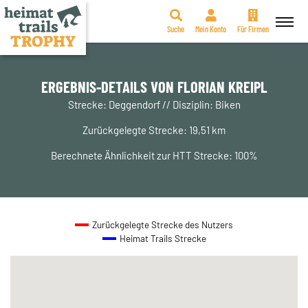
Suche
Mein Konto
Für Firmen
Zum
Inhalt
springen
ERGEBNIS-DETAILS VON FLORIAN KREIPL
Strecke: Deggendorf // Disziplin: Biken
Zurückgelegte Strecke: 19,51 km
Berechnete Ähnlichkeit zur HTT Strecke: 100%
Zurückgelegte Strecke des Nutzers
Heimat Trails Strecke