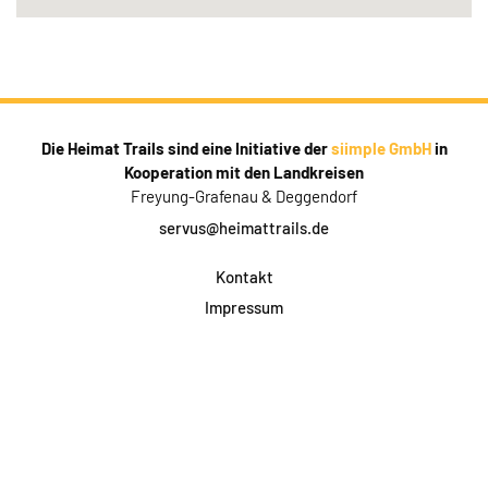
Die Heimat Trails sind eine Initiative der
siimple GmbH
in
Kooperation mit den Landkreisen
Freyung-Grafenau & Deggendorf
servus@heimattrails.de
Kontakt
Impressum
Datenschutz
AGB & Teilnahme
FAQ
Login für Firmen