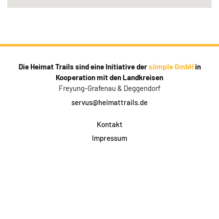
Die Heimat Trails sind eine Initiative der
siimple GmbH
in
Kooperation mit den Landkreisen
Freyung-Grafenau & Deggendorf
servus@heimattrails.de
Kontakt
Impressum
Datenschutz
AGB & Teilnahme
FAQ
Login für Firmen