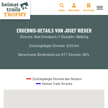
Suche
Mein Konto
Für Firmen
Zum
Inhalt
springen
ERGEBNIS-DETAILS VON JOSEF RIEGER
Strecke: Bad Griesbach // Disziplin: Walking
Zurückgelegte Strecke: 9,54 km
Berechnete Ähnlichkeit zur HTT Strecke: 99%
Zurückgelegte Strecke des Nutzers
Heimat Trails Strecke