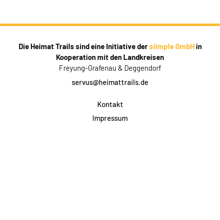
Die Heimat Trails sind eine Initiative der
siimple GmbH
in
Kooperation mit den Landkreisen
Freyung-Grafenau & Deggendorf
servus@heimattrails.de
Kontakt
Impressum
Datenschutz
AGB & Teilnahme
FAQ
Login für Firmen