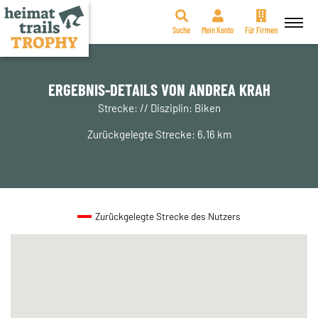
Suche
Mein Konto
Für Firmen
Zum
Inhalt
springen
ERGEBNIS-DETAILS VON ANDREA KRAH
Strecke: // Disziplin: Biken
Zurückgelegte Strecke: 6,16 km
Zurückgelegte Strecke des Nutzers