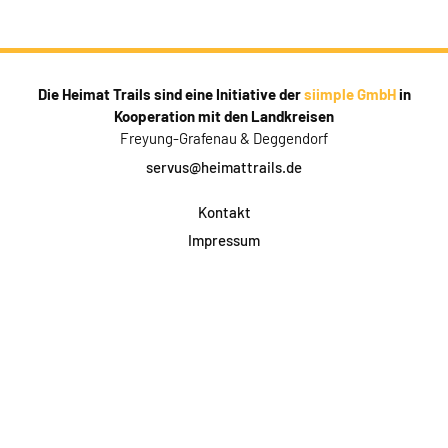
Die Heimat Trails sind eine Initiative der
siimple GmbH
in
Kooperation mit den Landkreisen
Freyung-Grafenau & Deggendorf
servus@heimattrails.de
Kontakt
Impressum
Datenschutz
AGB & Teilnahme
FAQ
Login für Firmen