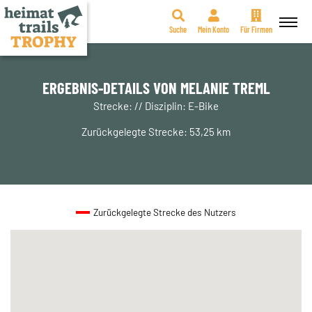
Suche
Mein Konto
Für Firmen
Zum
Inhalt
springen
ERGEBNIS-DETAILS VON MELANIE TREML
Strecke: // Disziplin: E-Bike
Zurückgelegte Strecke: 53,25 km
Zurückgelegte Strecke des Nutzers