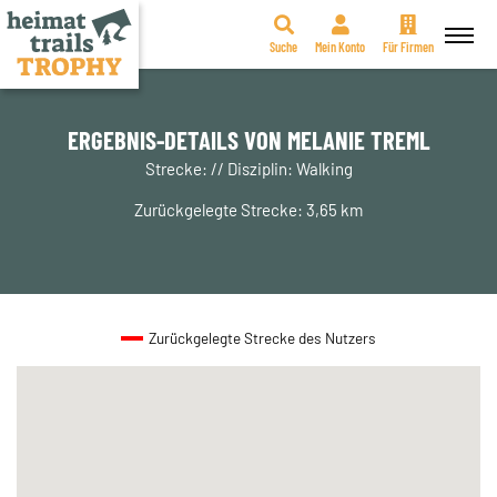
Suche
Mein Konto
Für Firmen
Zum
Inhalt
springen
ERGEBNIS-DETAILS VON MELANIE TREML
Strecke: // Disziplin: Walking
Zurückgelegte Strecke: 3,65 km
Zurückgelegte Strecke des Nutzers