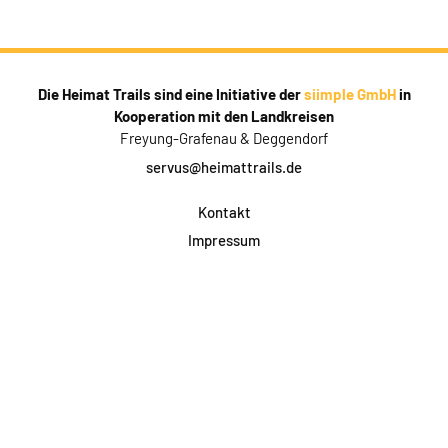
Die Heimat Trails sind eine Initiative der
siimple GmbH
in
Kooperation mit den Landkreisen
Freyung-Grafenau & Deggendorf
servus@heimattrails.de
Kontakt
Impressum
Datenschutz
AGB & Teilnahme
FAQ
Login für Firmen