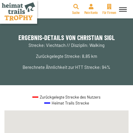
Suche
Mein Konto
Für Firmen
Zum
Inhalt
springen
ERGEBNIS-DETAILS VON CHRISTIAN SIGL
Strecke: Viechtach // Disziplin: Walking
Zurückgelegte Strecke: 8,85 km
Berechnete Ähnlichkeit zur HTT Strecke: 94%
Zurückgelegte Strecke des Nutzers
Heimat Trails Strecke