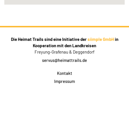
Die Heimat Trails sind eine Initiative der
siimple GmbH
in
Kooperation mit den Landkreisen
Freyung-Grafenau & Deggendorf
servus@heimattrails.de
Kontakt
Impressum
Datenschutz
AGB & Teilnahme
FAQ
Login für Firmen