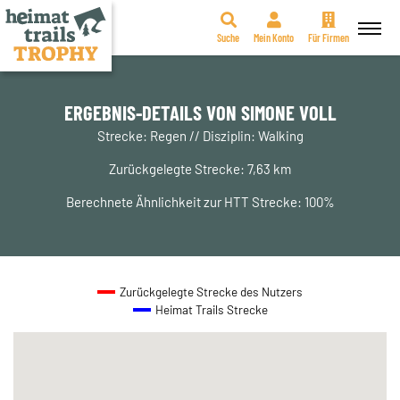
Suche
Mein Konto
Für Firmen
Zum
Inhalt
springen
ERGEBNIS-DETAILS VON SIMONE VOLL
Strecke: Regen // Disziplin: Walking
Zurückgelegte Strecke: 7,63 km
Berechnete Ähnlichkeit zur HTT Strecke: 100%
Zurückgelegte Strecke des Nutzers
Heimat Trails Strecke