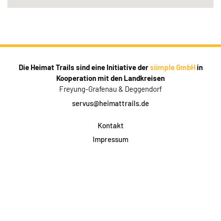
Die Heimat Trails sind eine Initiative der
siimple GmbH
in
Kooperation mit den Landkreisen
Freyung-Grafenau & Deggendorf
servus@heimattrails.de
Kontakt
Impressum
Datenschutz
AGB & Teilnahme
FAQ
Login für Firmen