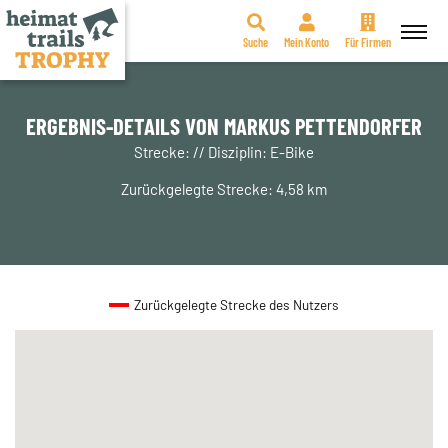
Suche
Mein Konto
Für Firmen
Zum
Inhalt
springen
ERGEBNIS-DETAILS VON MARKUS PETTENDORFER
Strecke: // Disziplin: E-Bike
Zurückgelegte Strecke: 4,58 km
Zurückgelegte Strecke des Nutzers