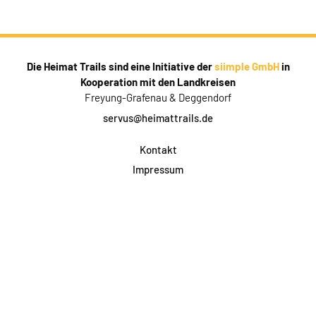
Die Heimat Trails sind eine Initiative der
siimple GmbH
in
Kooperation mit den Landkreisen
Freyung-Grafenau & Deggendorf
servus@heimattrails.de
Kontakt
Impressum
Datenschutz
AGB & Teilnahme
FAQ
Login für Firmen