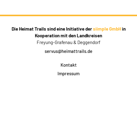
Die Heimat Trails sind eine Initiative der
siimple GmbH
in
Kooperation mit den Landkreisen
Freyung-Grafenau & Deggendorf
servus@heimattrails.de
Kontakt
Impressum
Datenschutz
AGB & Teilnahme
FAQ
Login für Firmen