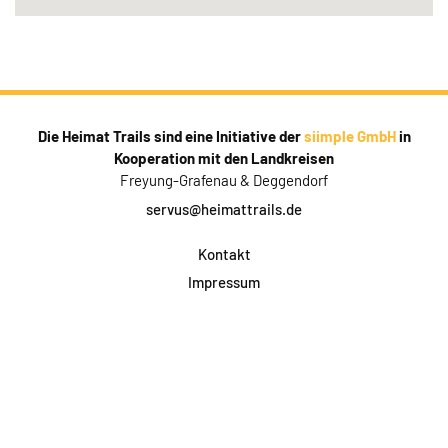
Die Heimat Trails sind eine Initiative der
siimple GmbH
in
Kooperation mit den Landkreisen
Freyung-Grafenau & Deggendorf
servus@heimattrails.de
Kontakt
Impressum
Datenschutz
AGB & Teilnahme
FAQ
Login für Firmen