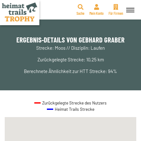
Suche
Mein Konto
Für Firmen
Zum
Inhalt
springen
ERGEBNIS-DETAILS VON GEBHARD GRABER
Strecke: Moos // Disziplin: Laufen
Zurückgelegte Strecke: 10,25 km
Berechnete Ähnlichkeit zur HTT Strecke: 94%
Zurückgelegte Strecke des Nutzers
Heimat Trails Strecke