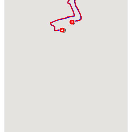
B
B
A
A