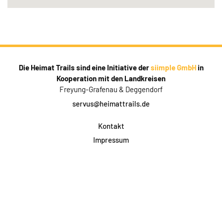
Die Heimat Trails sind eine Initiative der
siimple GmbH
in
Kooperation mit den Landkreisen
Freyung-Grafenau & Deggendorf
servus@heimattrails.de
Kontakt
Impressum
Datenschutz
AGB & Teilnahme
FAQ
Login für Firmen