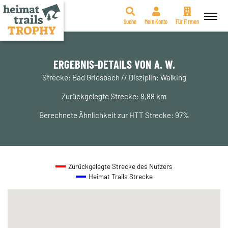
Suche
Mein Konto
Für Firmen
Zum
Inhalt
springen
ERGEBNIS-DETAILS VON A. W.
Strecke: Bad Griesbach // Disziplin: Walking
Zurückgelegte Strecke: 8,88 km
Berechnete Ähnlichkeit zur HTT Strecke: 97%
Zurückgelegte Strecke des Nutzers
Heimat Trails Strecke