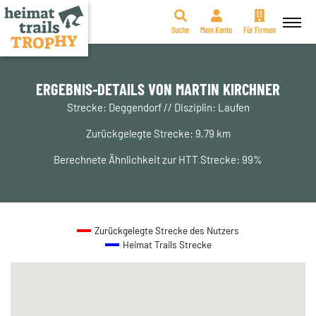
Suche
Mein Konto
Für Firmen
Zum
Inhalt
springen
ERGEBNIS-DETAILS VON MARTIN KIRCHNER
Strecke: Deggendorf // Disziplin: Laufen
Zurückgelegte Strecke: 9,79 km
Berechnete Ähnlichkeit zur HTT Strecke: 99%
Zurückgelegte Strecke des Nutzers
Heimat Trails Strecke