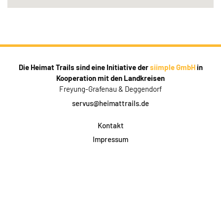
Die Heimat Trails sind eine Initiative der
siimple GmbH
in
Kooperation mit den Landkreisen
Freyung-Grafenau & Deggendorf
servus@heimattrails.de
Kontakt
Impressum
Datenschutz
AGB & Teilnahme
FAQ
Login für Firmen