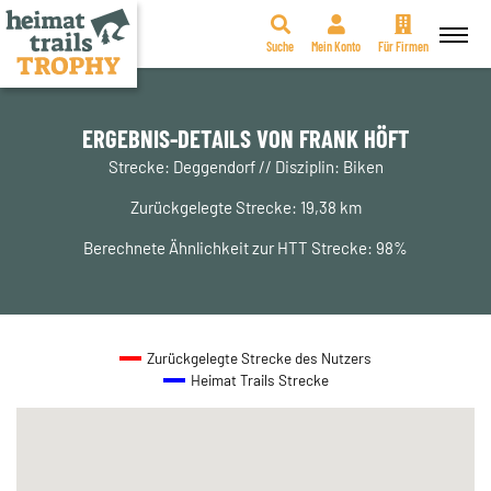
Suche
Mein Konto
Für Firmen
Zum
Inhalt
springen
ERGEBNIS-DETAILS VON FRANK HÖFT
Strecke: Deggendorf // Disziplin: Biken
Zurückgelegte Strecke: 19,38 km
Berechnete Ähnlichkeit zur HTT Strecke: 98%
Zurückgelegte Strecke des Nutzers
Heimat Trails Strecke