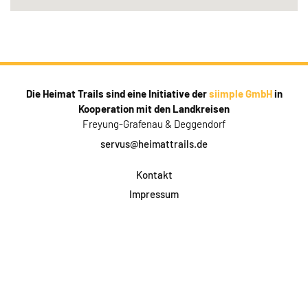
Die Heimat Trails sind eine Initiative der
siimple GmbH
in
Kooperation mit den Landkreisen
Freyung-Grafenau & Deggendorf
servus@heimattrails.de
Kontakt
Impressum
Datenschutz
AGB & Teilnahme
FAQ
Login für Firmen