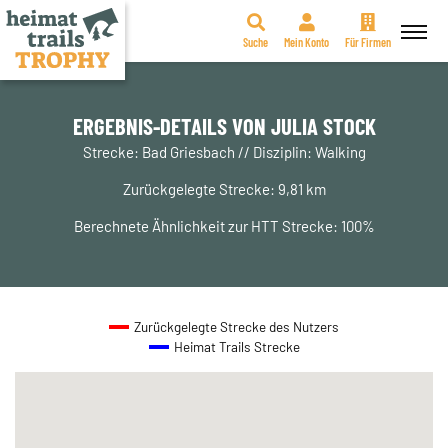
Suche
Mein Konto
Für Firmen
Zum
Inhalt
springen
ERGEBNIS-DETAILS VON JULIA STOCK
Strecke: Bad Griesbach // Disziplin: Walking
Zurückgelegte Strecke: 9,81 km
Berechnete Ähnlichkeit zur HTT Strecke: 100%
Zurückgelegte Strecke des Nutzers
Heimat Trails Strecke