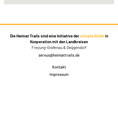
Die Heimat Trails sind eine Initiative der
siimple GmbH
in
Kooperation mit den Landkreisen
Freyung-Grafenau & Deggendorf
servus@heimattrails.de
Kontakt
Impressum
Datenschutz
AGB & Teilnahme
FAQ
Login für Firmen