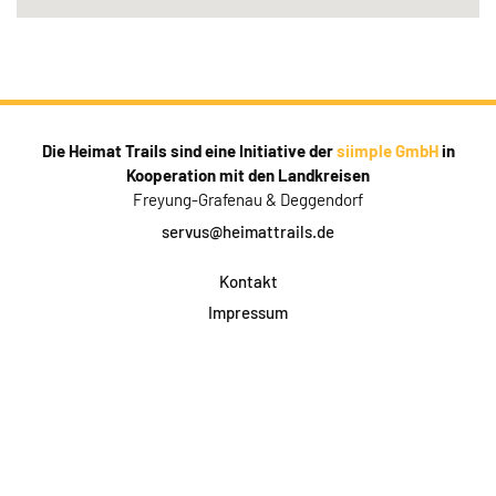
Die Heimat Trails sind eine Initiative der
siimple GmbH
in
Kooperation mit den Landkreisen
Freyung-Grafenau & Deggendorf
servus@heimattrails.de
Kontakt
Impressum
Datenschutz
AGB & Teilnahme
FAQ
Login für Firmen