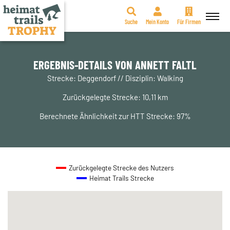
Suche
Mein Konto
Für Firmen
Zum
Inhalt
springen
ERGEBNIS-DETAILS VON ANNETT FALTL
Strecke: Deggendorf // Disziplin: Walking
Zurückgelegte Strecke: 10,11 km
Berechnete Ähnlichkeit zur HTT Strecke: 97%
Zurückgelegte Strecke des Nutzers
Heimat Trails Strecke