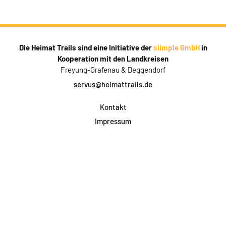
Die Heimat Trails sind eine Initiative der
siimple GmbH
in
Kooperation mit den Landkreisen
Freyung-Grafenau & Deggendorf
servus@heimattrails.de
Kontakt
Impressum
Datenschutz
AGB & Teilnahme
FAQ
Login für Firmen