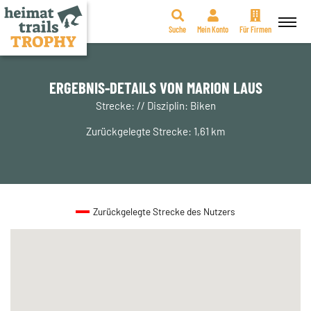
Suche
Mein Konto
Für Firmen
Zum
Inhalt
springen
ERGEBNIS-DETAILS VON MARION LAUS
Strecke: // Disziplin: Biken
Zurückgelegte Strecke: 1,61 km
Zurückgelegte Strecke des Nutzers