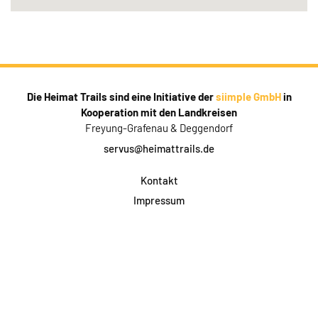
Die Heimat Trails sind eine Initiative der
siimple GmbH
in
Kooperation mit den Landkreisen
Freyung-Grafenau & Deggendorf
servus@heimattrails.de
Kontakt
Impressum
Datenschutz
AGB & Teilnahme
FAQ
Login für Firmen