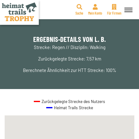
Suche
Mein Konto
Für Firmen
Zum
Inhalt
springen
ERGEBNIS-DETAILS VON L. B.
Strecke: Regen // Disziplin: Walking
Zurückgelegte Strecke: 7,57 km
Berechnete Ähnlichkeit zur HTT Strecke: 100%
Zurückgelegte Strecke des Nutzers
Heimat Trails Strecke