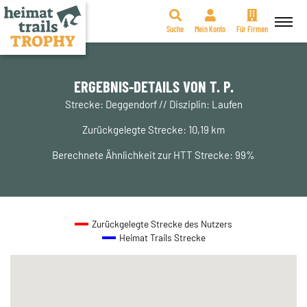
Suche
Mein Konto
Für Firmen
Zum
Inhalt
springen
ERGEBNIS-DETAILS VON T. P.
Strecke: Deggendorf // Disziplin: Laufen
Zurückgelegte Strecke: 10,19 km
Berechnete Ähnlichkeit zur HTT Strecke: 99%
Zurückgelegte Strecke des Nutzers
Heimat Trails Strecke