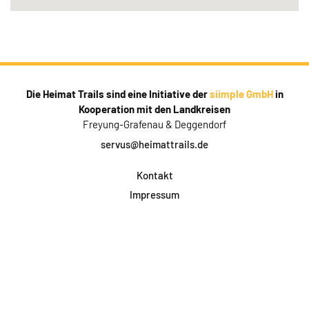
Die Heimat Trails sind eine Initiative der
siimple GmbH
in
Kooperation mit den Landkreisen
Freyung-Grafenau & Deggendorf
servus@heimattrails.de
Kontakt
Impressum
Datenschutz
AGB & Teilnahme
FAQ
Login für Firmen