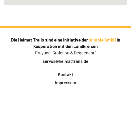
Die Heimat Trails sind eine Initiative der
siimple GmbH
in
Kooperation mit den Landkreisen
Freyung-Grafenau & Deggendorf
servus@heimattrails.de
Kontakt
Impressum
Datenschutz
AGB & Teilnahme
FAQ
Login für Firmen