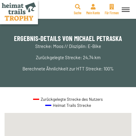
Suche
Mein Konto
Für Firmen
Zum
Inhalt
springen
ERGEBNIS-DETAILS VON MICHAEL PETRASKA
Strecke: Moos // Disziplin: E-Bike
Zurückgelegte Strecke: 24,74 km
Berechnete Ähnlichkeit zur HTT Strecke: 100%
Zurückgelegte Strecke des Nutzers
Heimat Trails Strecke