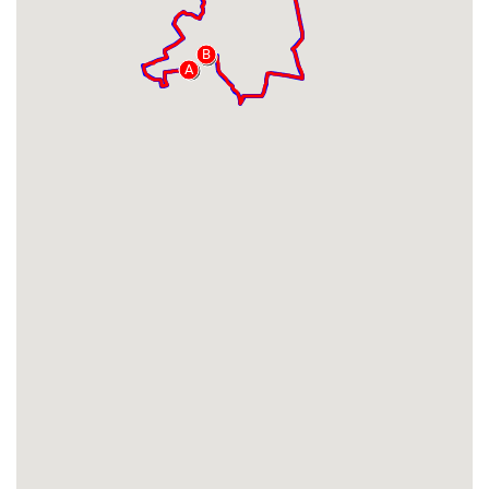
B
B
A
A