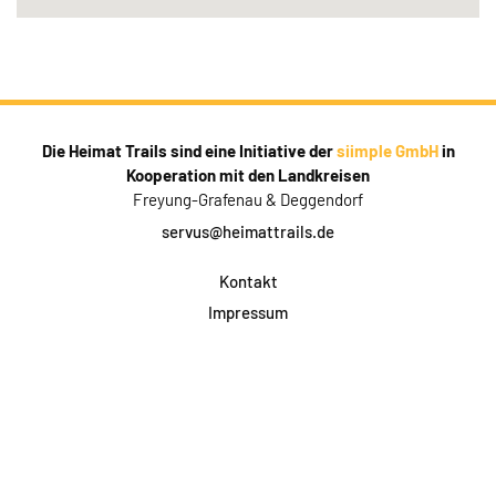
Die Heimat Trails sind eine Initiative der
siimple GmbH
in
Kooperation mit den Landkreisen
Freyung-Grafenau & Deggendorf
servus@heimattrails.de
Kontakt
Impressum
Datenschutz
AGB & Teilnahme
FAQ
Login für Firmen