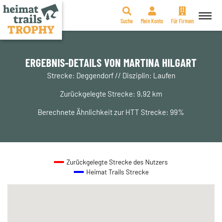
Suche
Mein Konto
Für Firmen
Zum
Inhalt
springen
ERGEBNIS-DETAILS VON MARTINA HILGART
Strecke: Deggendorf // Disziplin: Laufen
Zurückgelegte Strecke: 9,92 km
Berechnete Ähnlichkeit zur HTT Strecke: 99%
Zurückgelegte Strecke des Nutzers
Heimat Trails Strecke