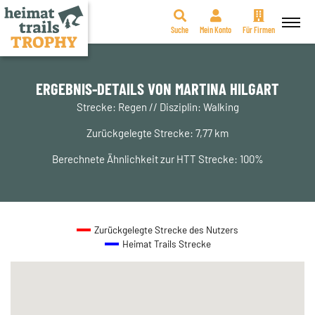
Suche
Mein Konto
Für Firmen
Zum
Inhalt
springen
ERGEBNIS-DETAILS VON MARTINA HILGART
Strecke: Regen // Disziplin: Walking
Zurückgelegte Strecke: 7,77 km
Berechnete Ähnlichkeit zur HTT Strecke: 100%
Zurückgelegte Strecke des Nutzers
Heimat Trails Strecke