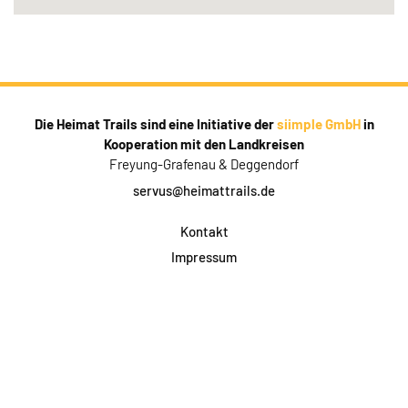
Die Heimat Trails sind eine Initiative der
siimple GmbH
in
Kooperation mit den Landkreisen
Freyung-Grafenau & Deggendorf
servus@heimattrails.de
Kontakt
Impressum
Datenschutz
AGB & Teilnahme
FAQ
Login für Firmen