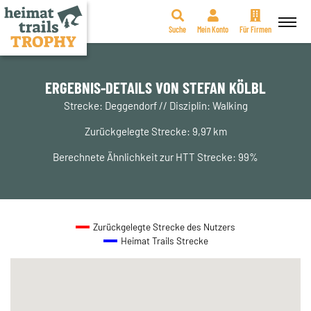
Suche
Mein Konto
Für Firmen
Zum
Inhalt
springen
ERGEBNIS-DETAILS VON STEFAN KÖLBL
Strecke: Deggendorf // Disziplin: Walking
Zurückgelegte Strecke: 9,97 km
Berechnete Ähnlichkeit zur HTT Strecke: 99%
Zurückgelegte Strecke des Nutzers
Heimat Trails Strecke