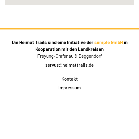
Die Heimat Trails sind eine Initiative der
siimple GmbH
in
Kooperation mit den Landkreisen
Freyung-Grafenau & Deggendorf
servus@heimattrails.de
Kontakt
Impressum
Datenschutz
AGB & Teilnahme
FAQ
Login für Firmen