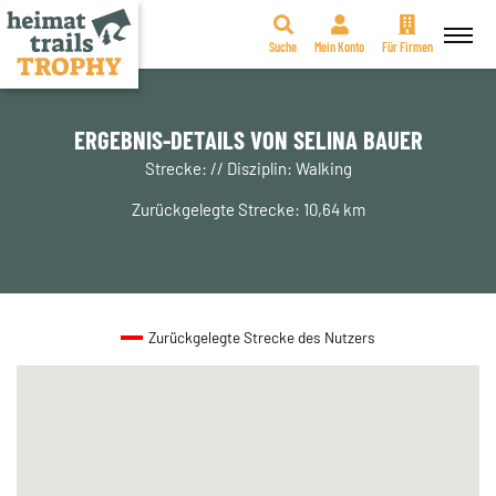
Suche
Mein Konto
Für Firmen
Zum
Inhalt
springen
ERGEBNIS-DETAILS VON SELINA BAUER
Strecke: // Disziplin: Walking
Zurückgelegte Strecke: 10,64 km
Zurückgelegte Strecke des Nutzers