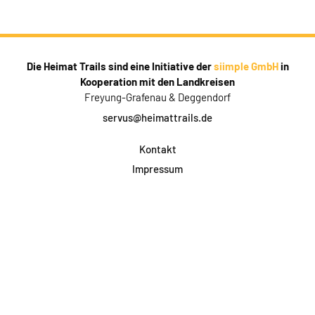
Die Heimat Trails sind eine Initiative der
siimple GmbH
in
Kooperation mit den Landkreisen
Freyung-Grafenau & Deggendorf
servus@heimattrails.de
Kontakt
Impressum
Datenschutz
AGB & Teilnahme
FAQ
Login für Firmen