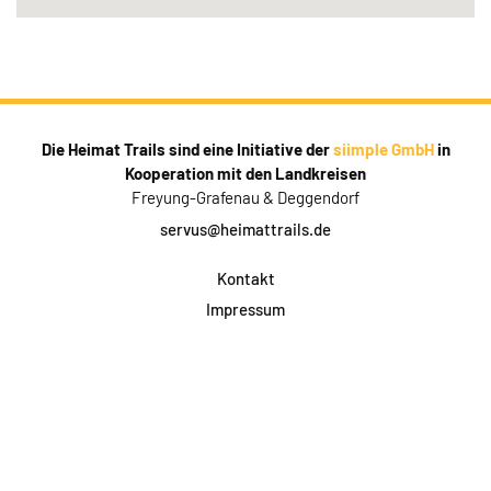
Die Heimat Trails sind eine Initiative der
siimple GmbH
in
Kooperation mit den Landkreisen
Freyung-Grafenau & Deggendorf
servus@heimattrails.de
Kontakt
Impressum
Datenschutz
AGB & Teilnahme
FAQ
Login für Firmen