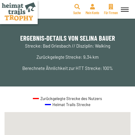
Suche
Mein Konto
Für Firmen
Zum
Inhalt
springen
ERGEBNIS-DETAILS VON SELINA BAUER
Strecke: Bad Griesbach // Disziplin: Walking
Zurückgelegte Strecke: 9,34 km
Berechnete Ähnlichkeit zur HTT Strecke: 100%
Zurückgelegte Strecke des Nutzers
Heimat Trails Strecke