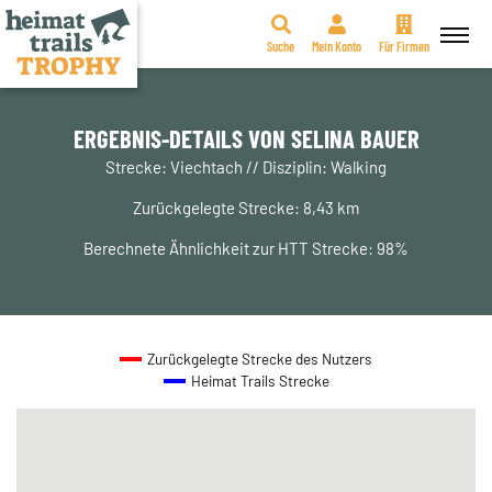
Suche
Mein Konto
Für Firmen
Zum
Inhalt
springen
ERGEBNIS-DETAILS VON SELINA BAUER
Strecke: Viechtach // Disziplin: Walking
Zurückgelegte Strecke: 8,43 km
Berechnete Ähnlichkeit zur HTT Strecke: 98%
Zurückgelegte Strecke des Nutzers
Heimat Trails Strecke