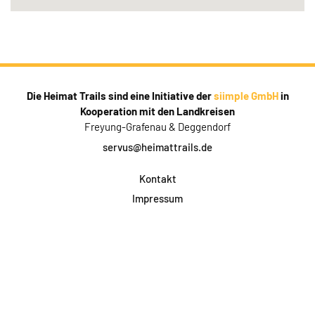
Die Heimat Trails sind eine Initiative der
siimple GmbH
in
Kooperation mit den Landkreisen
Freyung-Grafenau & Deggendorf
servus@heimattrails.de
Kontakt
Impressum
Datenschutz
AGB & Teilnahme
FAQ
Login für Firmen