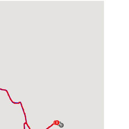
A
B
A
B