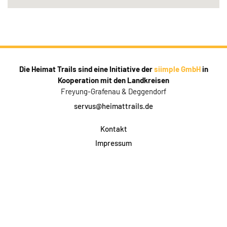
Die Heimat Trails sind eine Initiative der
siimple GmbH
in
Kooperation mit den Landkreisen
Freyung-Grafenau & Deggendorf
servus@heimattrails.de
Kontakt
Impressum
Datenschutz
AGB & Teilnahme
FAQ
Login für Firmen