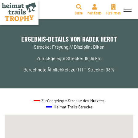
Suche
Mein Konto
Für Firmen
Zum
Inhalt
springen
ERGEBNIS-DETAILS VON RADEK HEROT
Strecke: Freyung // Disziplin: Biken
Zurückgelegte Strecke: 19,06 km
Berechnete Ähnlichkeit zur HTT Strecke: 93%
Zurückgelegte Strecke des Nutzers
Heimat Trails Strecke