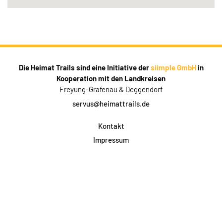
Die Heimat Trails sind eine Initiative der
siimple GmbH
in
Kooperation mit den Landkreisen
Freyung-Grafenau & Deggendorf
servus@heimattrails.de
Kontakt
Impressum
Datenschutz
AGB & Teilnahme
FAQ
Login für Firmen