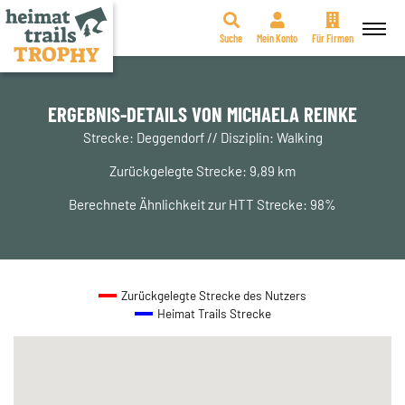
Suche
Mein Konto
Für Firmen
Zum
Inhalt
springen
ERGEBNIS-DETAILS VON MICHAELA REINKE
Strecke: Deggendorf // Disziplin: Walking
Zurückgelegte Strecke: 9,89 km
Berechnete Ähnlichkeit zur HTT Strecke: 98%
Zurückgelegte Strecke des Nutzers
Heimat Trails Strecke