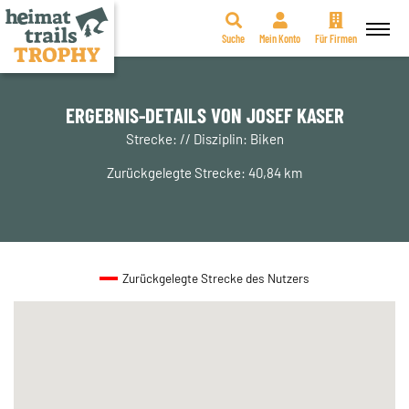
Suche
Mein Konto
Für Firmen
Zum
Inhalt
springen
ERGEBNIS-DETAILS VON JOSEF KASER
Strecke: // Disziplin: Biken
Zurückgelegte Strecke: 40,84 km
Zurückgelegte Strecke des Nutzers