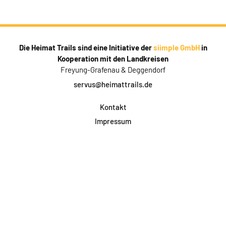
Die Heimat Trails sind eine Initiative der
siimple GmbH
in
Kooperation mit den Landkreisen
Freyung-Grafenau & Deggendorf
servus@heimattrails.de
Kontakt
Impressum
Datenschutz
AGB & Teilnahme
FAQ
Login für Firmen