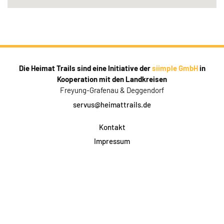
Die Heimat Trails sind eine Initiative der
siimple GmbH
in
Kooperation mit den Landkreisen
Freyung-Grafenau & Deggendorf
servus@heimattrails.de
Kontakt
Impressum
Datenschutz
AGB & Teilnahme
FAQ
Login für Firmen