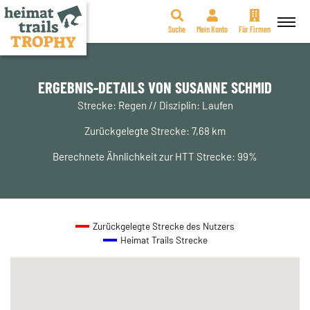
Suche
Mein Konto
Für Firmen
Zum
Inhalt
springen
ERGEBNIS-DETAILS VON SUSANNE SCHMID
Strecke: Regen // Disziplin: Laufen
Zurückgelegte Strecke: 7,68 km
Berechnete Ähnlichkeit zur HTT Strecke: 99%
Zurückgelegte Strecke des Nutzers
Heimat Trails Strecke