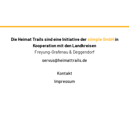
Die Heimat Trails sind eine Initiative der
siimple GmbH
in
Kooperation mit den Landkreisen
Freyung-Grafenau & Deggendorf
servus@heimattrails.de
Kontakt
Impressum
Datenschutz
AGB & Teilnahme
FAQ
Login für Firmen