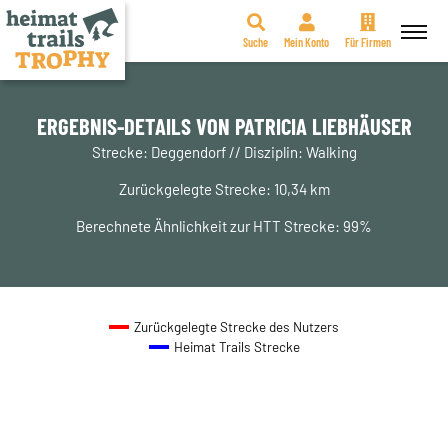
Suche
Mein Konto
Für Firmen
Zum
Inhalt
springen
ERGEBNIS-DETAILS VON PATRICIA LIEBHÄUSER
Strecke: Deggendorf // Disziplin: Walking
Zurückgelegte Strecke: 10,34 km
Berechnete Ähnlichkeit zur HTT Strecke: 99%
Zurückgelegte Strecke des Nutzers
Heimat Trails Strecke