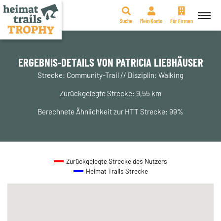
Suche
Mein Konto
Für Firmen
Zum
Inhalt
springen
ERGEBNIS-DETAILS VON PATRICIA LIEBHÄUSER
Strecke: Community-Trail // Disziplin: Walking
Zurückgelegte Strecke: 9,55 km
Berechnete Ähnlichkeit zur HTT Strecke: 99%
Zurückgelegte Strecke des Nutzers
Heimat Trails Strecke