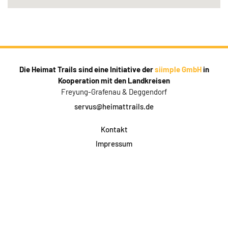
Die Heimat Trails sind eine Initiative der
siimple GmbH
in
Kooperation mit den Landkreisen
Freyung-Grafenau & Deggendorf
servus@heimattrails.de
Kontakt
Impressum
Datenschutz
AGB & Teilnahme
FAQ
Login für Firmen