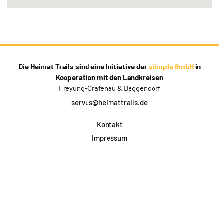
Die Heimat Trails sind eine Initiative der
siimple GmbH
in
Kooperation mit den Landkreisen
Freyung-Grafenau & Deggendorf
servus@heimattrails.de
Kontakt
Impressum
Datenschutz
AGB & Teilnahme
FAQ
Login für Firmen