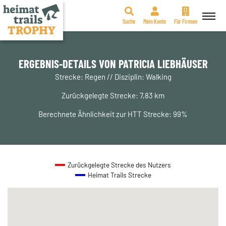
Suche
Mein Konto
Für Firmen
Zum
Inhalt
springen
ERGEBNIS-DETAILS VON PATRICIA LIEBHÄUSER
Strecke: Regen // Disziplin: Walking
Zurückgelegte Strecke: 7,83 km
Berechnete Ähnlichkeit zur HTT Strecke: 99%
Zurückgelegte Strecke des Nutzers
Heimat Trails Strecke