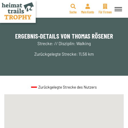
Suche
Mein Konto
Für Firmen
Zum
Inhalt
springen
ERGEBNIS-DETAILS VON THOMAS RÖSENER
Strecke: // Disziplin: Walking
Zurückgelegte Strecke: 11,56 km
Zurückgelegte Strecke des Nutzers