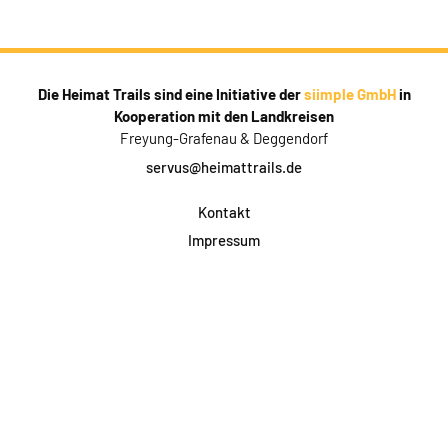
Die Heimat Trails sind eine Initiative der
siimple GmbH
in
Kooperation mit den Landkreisen
Freyung-Grafenau & Deggendorf
servus@heimattrails.de
Kontakt
Impressum
Datenschutz
AGB & Teilnahme
FAQ
Login für Firmen