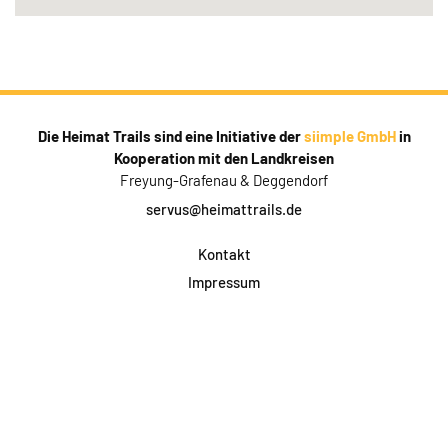
Die Heimat Trails sind eine Initiative der
siimple GmbH
in
Kooperation mit den Landkreisen
Freyung-Grafenau & Deggendorf
servus@heimattrails.de
Kontakt
Impressum
Datenschutz
AGB & Teilnahme
FAQ
Login für Firmen