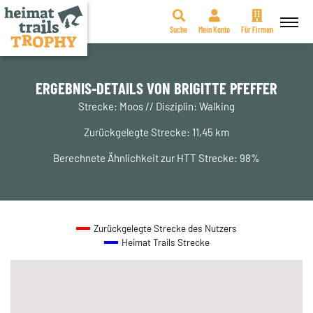
Suche
Mein Konto
Für Firmen
Zum
Inhalt
springen
ERGEBNIS-DETAILS VON BRIGITTE PFEFFER
Strecke: Moos // Disziplin: Walking
Zurückgelegte Strecke: 11,45 km
Berechnete Ähnlichkeit zur HTT Strecke: 98%
Zurückgelegte Strecke des Nutzers
Heimat Trails Strecke