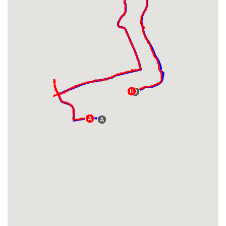
B
B
A
A