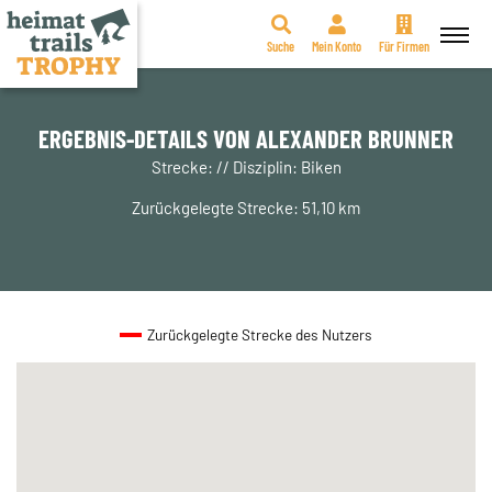
Suche
Mein Konto
Für Firmen
Zum
Inhalt
springen
ERGEBNIS-DETAILS VON ALEXANDER BRUNNER
Strecke: // Disziplin: Biken
Zurückgelegte Strecke: 51,10 km
Zurückgelegte Strecke des Nutzers