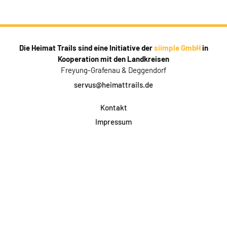
Die Heimat Trails sind eine Initiative der
siimple GmbH
in
Kooperation mit den Landkreisen
Freyung-Grafenau & Deggendorf
servus@heimattrails.de
Kontakt
Impressum
Datenschutz
AGB & Teilnahme
FAQ
Login für Firmen