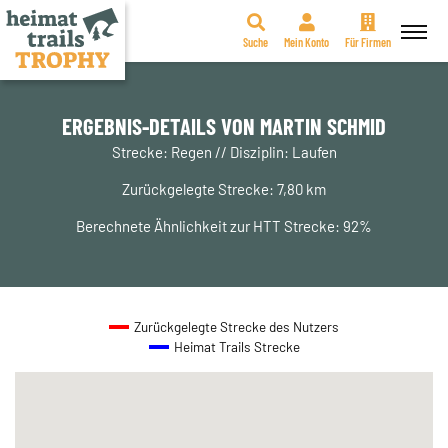
Suche
Mein Konto
Für Firmen
Zum
Inhalt
springen
ERGEBNIS-DETAILS VON MARTIN SCHMID
Strecke: Regen // Disziplin: Laufen
Zurückgelegte Strecke: 7,80 km
Berechnete Ähnlichkeit zur HTT Strecke: 92%
Zurückgelegte Strecke des Nutzers
Heimat Trails Strecke