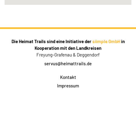
Die Heimat Trails sind eine Initiative der
siimple GmbH
in
Kooperation mit den Landkreisen
Freyung-Grafenau & Deggendorf
servus@heimattrails.de
Kontakt
Impressum
Datenschutz
AGB & Teilnahme
FAQ
Login für Firmen