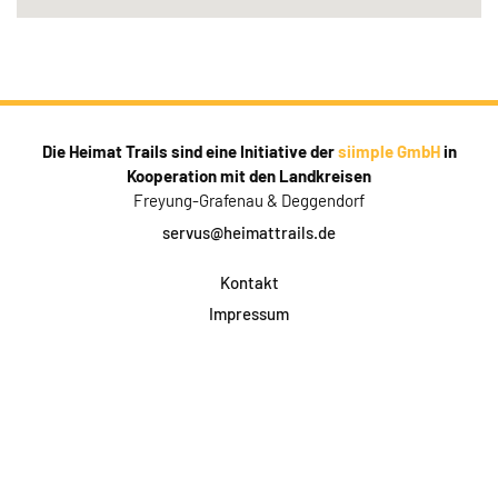
Die Heimat Trails sind eine Initiative der
siimple GmbH
in
Kooperation mit den Landkreisen
Freyung-Grafenau & Deggendorf
servus@heimattrails.de
Kontakt
Impressum
Datenschutz
AGB & Teilnahme
FAQ
Login für Firmen