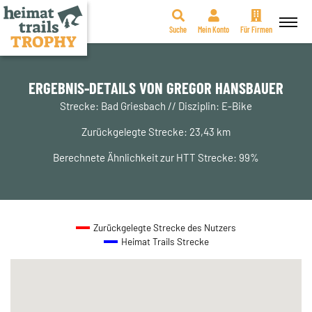
Suche
Mein Konto
Für Firmen
Zum
Inhalt
springen
ERGEBNIS-DETAILS VON GREGOR HANSBAUER
Strecke: Bad Griesbach // Disziplin: E-Bike
Zurückgelegte Strecke: 23,43 km
Berechnete Ähnlichkeit zur HTT Strecke: 99%
Zurückgelegte Strecke des Nutzers
Heimat Trails Strecke