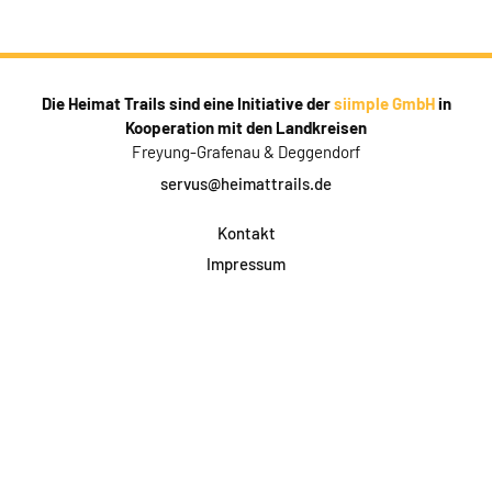
Die Heimat Trails sind eine Initiative der
siimple GmbH
in
Kooperation mit den Landkreisen
Freyung-Grafenau & Deggendorf
servus@heimattrails.de
Kontakt
Impressum
Datenschutz
AGB & Teilnahme
FAQ
Login für Firmen