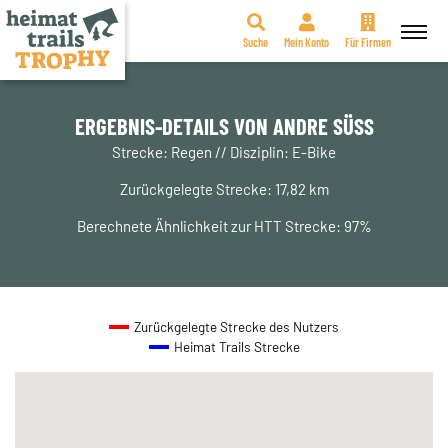
Suche
Mein Konto
Für Firmen
Zum
Inhalt
springen
ERGEBNIS-DETAILS VON ANDRE SÜSS
Strecke: Regen // Disziplin: E-Bike
Zurückgelegte Strecke: 17,82 km
Berechnete Ähnlichkeit zur HTT Strecke: 97%
Zurückgelegte Strecke des Nutzers
Heimat Trails Strecke