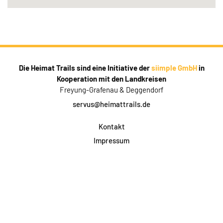
Die Heimat Trails sind eine Initiative der
siimple GmbH
in
Kooperation mit den Landkreisen
Freyung-Grafenau & Deggendorf
servus@heimattrails.de
Kontakt
Impressum
Datenschutz
AGB & Teilnahme
FAQ
Login für Firmen