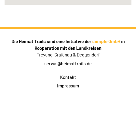
Die Heimat Trails sind eine Initiative der
siimple GmbH
in
Kooperation mit den Landkreisen
Freyung-Grafenau & Deggendorf
servus@heimattrails.de
Kontakt
Impressum
Datenschutz
AGB & Teilnahme
FAQ
Login für Firmen